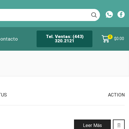
Tel. Ventas: (443)
0
ontacto
$
0.00
320.2121
TUS
ACTION
Leer Más