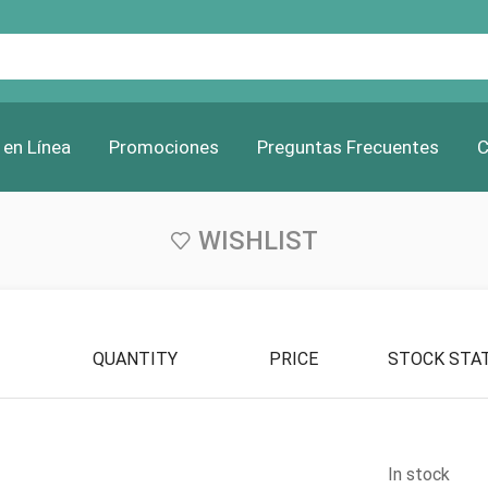
Search
input
 en Línea
Promociones
Preguntas Frecuentes
C
WISHLIST
QUANTITY
PRICE
STOCK STA
In stock