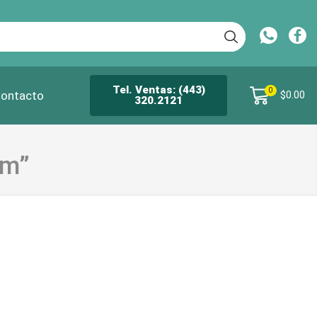
Tel. Ventas: (443)
0
ontacto
$
0.00
320.2121
mm”