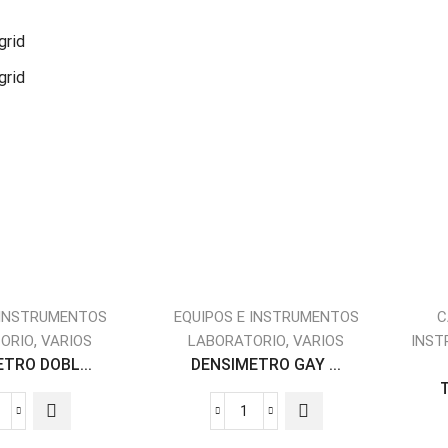
grid
grid
 INSTRUMENTOS
EQUIPOS E INSTRUMENTOS
C
,
,
ORIO
VARIOS
LABORATORIO
VARIOS
INST
TRO DOBL...
DENSIMETRO GAY ...
DENSIMETRO
DENSIMETRO
DOBLE
GAY