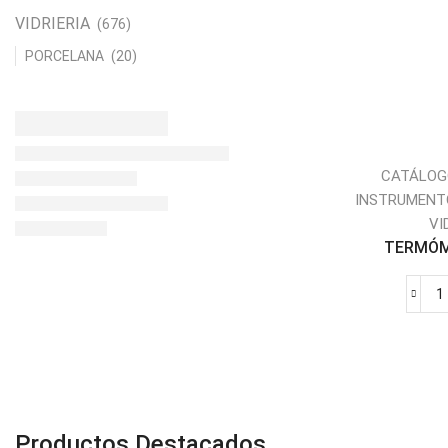
VIDRIERIA
(676)
PORCELANA
(20)
0
c
CATÁLOG
INSTRUMENT
VI
TERMÓME
V
Productos Destacados