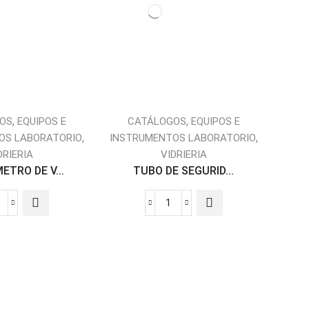
ESCALA
LUSSAC
PRO-
PRO-
5580
50091015C
antidad
cantidad
,
,
OS
EQUIPOS E
CATÁLOGOS
EQUIPOS E
,
,
OS LABORATORIO
INSTRUMENTOS LABORATORIO
DRIERIA
VIDRIERIA
TRO DE V...
TUBO DE SEGURID...
TERMÓMETRO
TUBO
DE
DE
IDRIO
SEGURIDAD
PARA
RECTO
BAJAS
cantidad
TEMPERATURAS