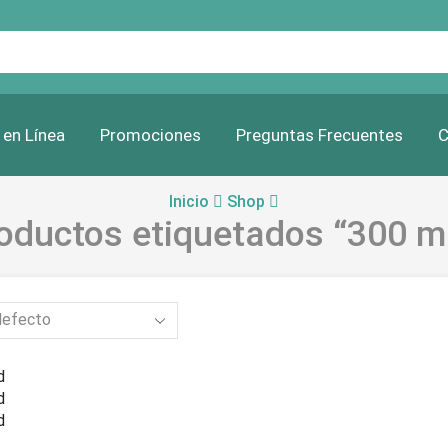
Search
input
 en Línea
Promociones
Preguntas Frecuentes
C
Inicio
Shop
oductos etiquetados “300 
d
d
d