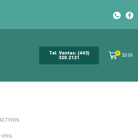
CH
Tel. Ventas: (443)
0
$
0.00
320.2121
ACTIVOS
 vitro
,