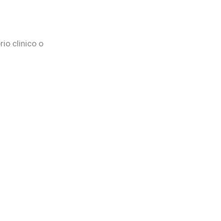
io clinico o
PASO 02
Agrega al carrito