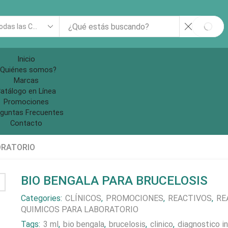
rch
SEAR
ut
Inicio
Quiénes somos?
Marcas
atálogo en Línea
Promociones
guntas Frecuentes
Contacto
ORATORIO
BIO BENGALA PARA BRUCELOSIS
Categories:
CLÍNICOS
,
PROMOCIONES
,
REACTIVOS
,
RE
QUIMICOS PARA LABORATORIO
Tags:
3 ml
,
bio bengala
,
brucelosis
,
clinico
,
diagnostico in