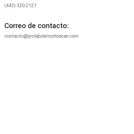
(443) 320.2121
Correo de contacto:
contacto@prolabdemichoacan.com