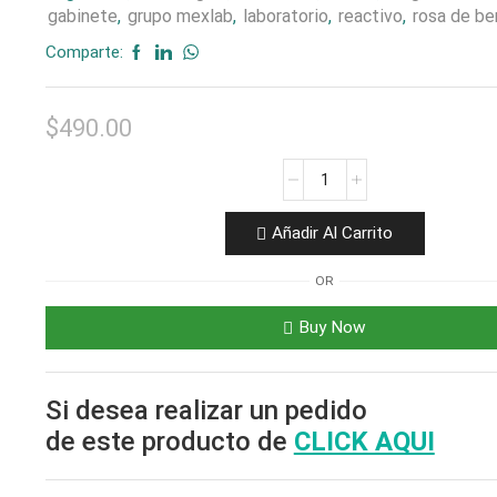
gabinete
,
grupo mexlab
,
laboratorio
,
reactivo
,
rosa de be
Comparte:
$
490.00
BIO
BENGALA
PARA
Añadir Al Carrito
BRUCELOSIS
cantidad
OR
Buy Now
Si desea realizar un pedido
de este producto de
CLICK AQUI