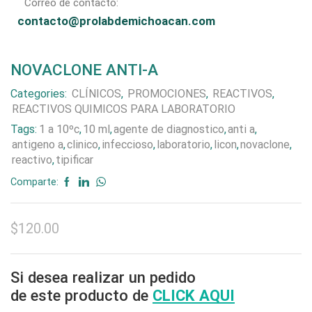
Correo de contacto:
contacto@prolabdemichoacan.com
NOVACLONE ANTI-A
Categories:
CLÍNICOS
,
PROMOCIONES
,
REACTIVOS
,
REACTIVOS QUIMICOS PARA LABORATORIO
Tags:
1 a 10ºc
,
10 ml
,
agente de diagnostico
,
anti a
,
antigeno a
,
clinico
,
infeccioso
,
laboratorio
,
licon
,
novaclone
,
reactivo
,
tipificar
Comparte:
$
120.00
Si desea realizar un pedido
de este producto de
CLICK AQUI