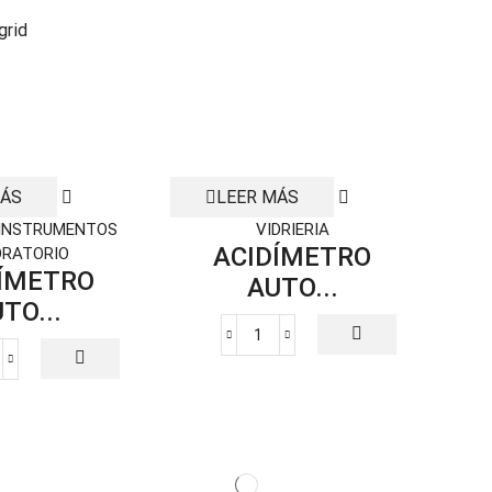
grid
MÁS
LEER MÁS
 INSTRUMENTOS
VIDRIERIA
ACIDÍMETRO
ORATORIO
ÍMETRO
AUTO...
TO...
ACIDÍMETRO
CIDÍMETRO
AUTOMÁTICO
UTOMÁTICO
PARA
ARA
LÁCTEOS
ÁCTEOS
PRO-
ntidad
10620F019
cantidad