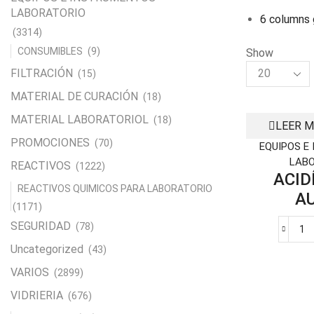
LABORATORIO
6 columns 
(3314)
CONSUMIBLES
(9)
Show
Products
FILTRACIÓN
(15)
per
MATERIAL DE CURACIÓN
(18)
page
MATERIAL LABORATORIOL
(18)
LEER 
PROMOCIONES
(70)
EQUIPOS E
LAB
REACTIVOS
(1222)
ACID
REACTIVOS QUIMICOS PARA LABORATORIO
AU
(1171)
SEGURIDAD
(78)
A
Uncategorized
(43)
A
P
VARIOS
(2899)
L
VIDRIERIA
(676)
ca