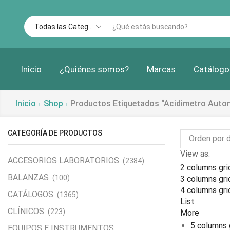
Inicio
¿Quiénes somos?
Marcas
Catálogo
Inicio
Shop
Productos Etiquetados “acidimetro Auto
CATEGORÍA DE PRODUCTOS
View as:
ACCESORIOS LABORATORIOS
(2384)
2 columns gri
BALANZAS
(100)
3 columns gri
4 columns gri
CATÁLOGOS
(1365)
List
CLÍNICOS
(223)
More
5 columns 
EQUIPOS E INSTRUMENTOS