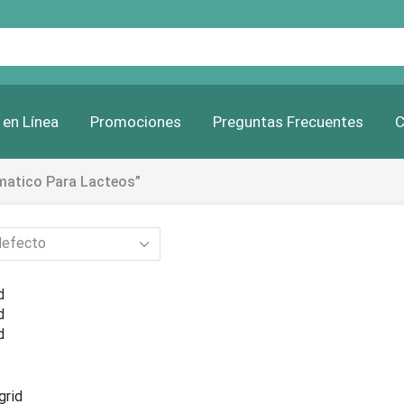
Search
input
 en Línea
Promociones
Preguntas Frecuentes
C
matico Para Lacteos”
d
d
d
grid