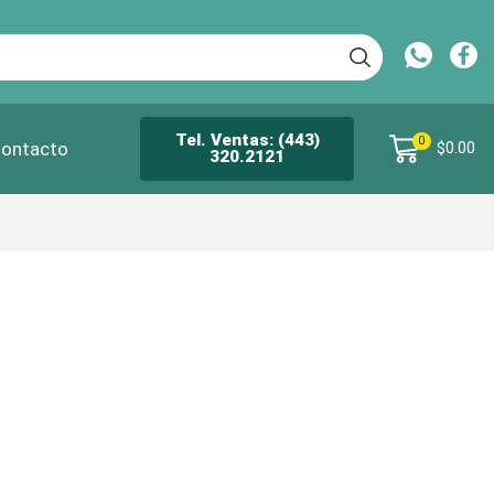
Tel. Ventas: (443)
0
ontacto
$
0.00
320.2121