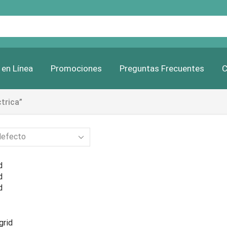
Search
input
 en Línea
Promociones
Preguntas Frecuentes
C
trica”
d
d
d
grid