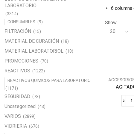
LABORATORIO
6 columns 
(3314)
CONSUMIBLES
(9)
Show
Products
FILTRACIÓN
(15)
per
MATERIAL DE CURACIÓN
(18)
page
MATERIAL LABORATORIOL
(18)
PROMOCIONES
(70)
REACTIVOS
(1222)
ACCESORIO
REACTIVOS QUIMICOS PARA LABORATORIO
AGITADO
(1171)
SEGURIDAD
(78)
Uncategorized
(43)
VARIOS
(2899)
c
VIDRIERIA
(676)