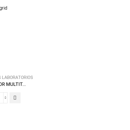
grid
S LABORATORIOS
R MULTIT...
AGITADOR
MULTITUBOS
antidad