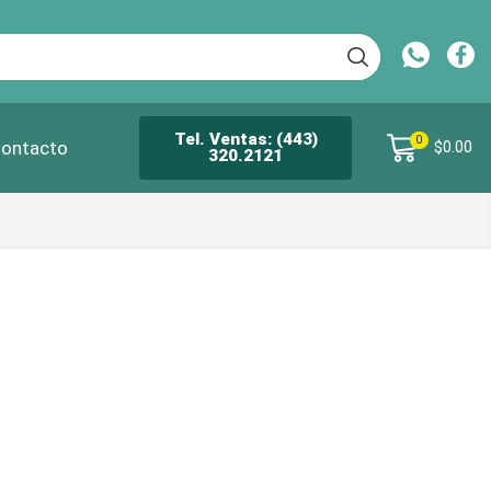
Tel. Ventas: (443)
0
ontacto
$
0.00
320.2121