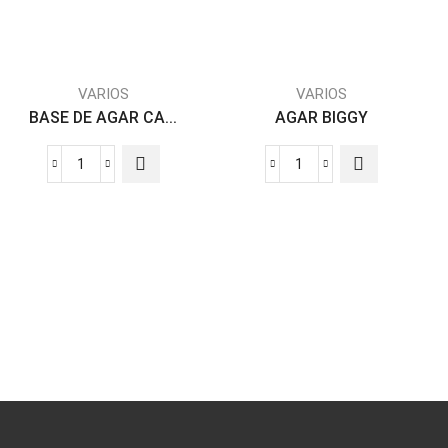
VARIOS
VARIOS
BASE DE AGAR CA...
AGAR BIGGY
BASE
AGAR
DE
BIGGY
AGAR
cantidad
ENCIA
CASMAN
DE
500G
CPD-
02210
cantidad