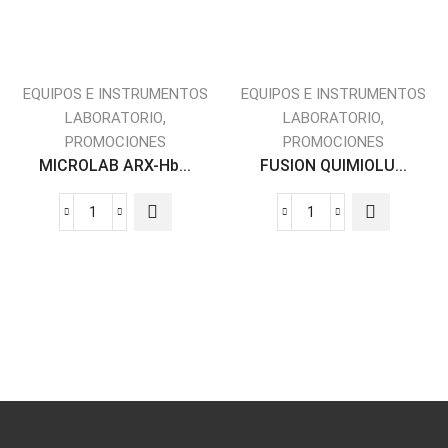
EQUIPOS E INSTRUMENTOS
EQUIPOS E INSTRUMENTOS
,
,
LABORATORIO
LABORATORIO
PROMOCIONES
PROMOCIONES
MICROLAB ARX-Hb...
FUSION QUIMIOLU...
MICROLAB
FUSION
ARX-
QUIMIOLUMINISC
HbA1c
Y
cantidad
ELISAS
PRO-
7001420
cantidad