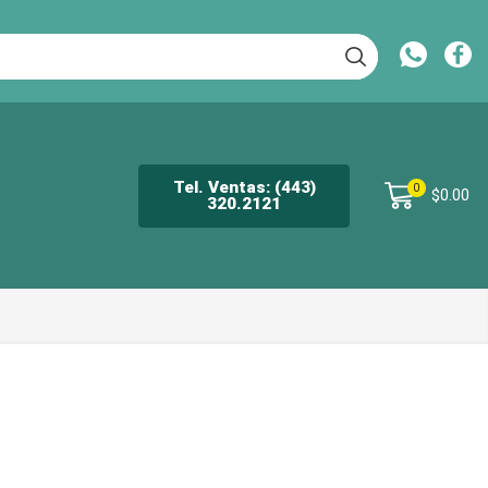
Tel. Ventas: (443)
0
$
0.00
320.2121