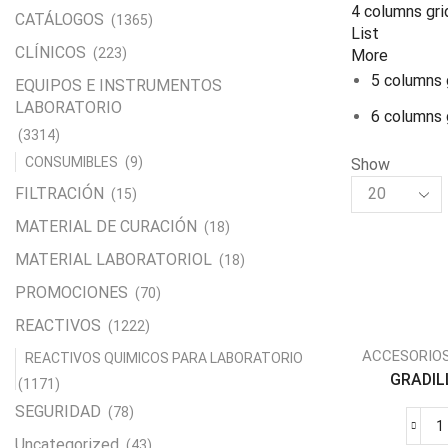
4 columns gri
CATÁLOGOS
(1365)
List
CLÍNICOS
(223)
More
5 columns 
EQUIPOS E INSTRUMENTOS
LABORATORIO
6 columns 
(3314)
CONSUMIBLES
(9)
Show
Products
FILTRACIÓN
(15)
per
MATERIAL DE CURACIÓN
(18)
page
MATERIAL LABORATORIOL
(18)
PROMOCIONES
(70)
REACTIVOS
(1222)
ACCESORIO
REACTIVOS QUIMICOS PARA LABORATORIO
GRADILL
(1171)
SEGURIDAD
(78)
Uncategorized
(43)