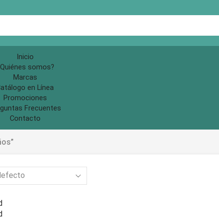
Search
input
Inicio
Quiénes somos?
Marcas
atálogo en Línea
Promociones
guntas Frecuentes
Contacto
ños”
d
d