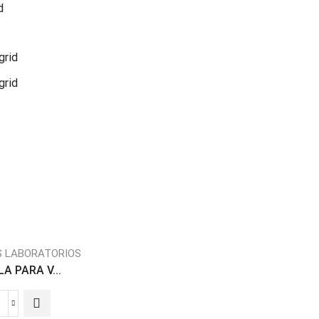
d
grid
grid
S LABORATORIOS
A PARA V...
GRADILLA