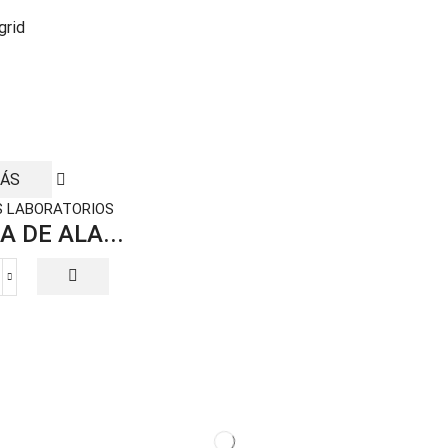
grid
MÁS
S LABORATORIOS
A DE ALA...
RADILLA
E
LAMBRE
ECUBIERTA
E
NILO
ntidad