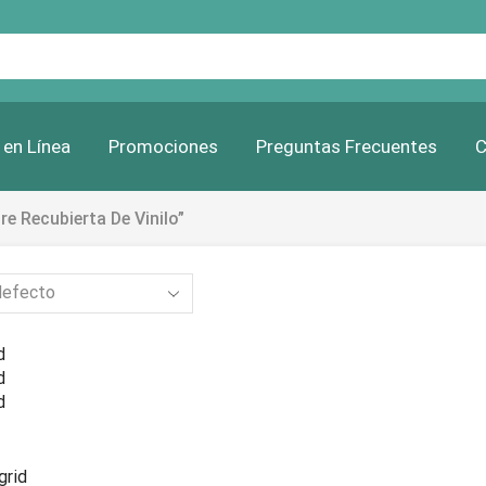
Search
input
 en Línea
Promociones
Preguntas Frecuentes
C
e Recubierta De Vinilo”
d
d
d
grid