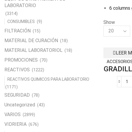
LABORATORIO
6 columns 
(3314)
CONSUMIBLES
(9)
Show
Products
FILTRACIÓN
(15)
per
MATERIAL DE CURACIÓN
(18)
page
MATERIAL LABORATORIOL
(18)
LEER 
PROMOCIONES
(70)
ACCESORIO
GRADILL
REACTIVOS
(1222)
REACTIVOS QUIMICOS PARA LABORATORIO
G
(1171)
D
SEGURIDAD
(78)
A
R
Uncategorized
(43)
D
VARIOS
(2899)
VI
ca
VIDRIERIA
(676)