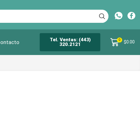
Tel. Ventas: (443)
0
ontacto
$
0.00
320.2121