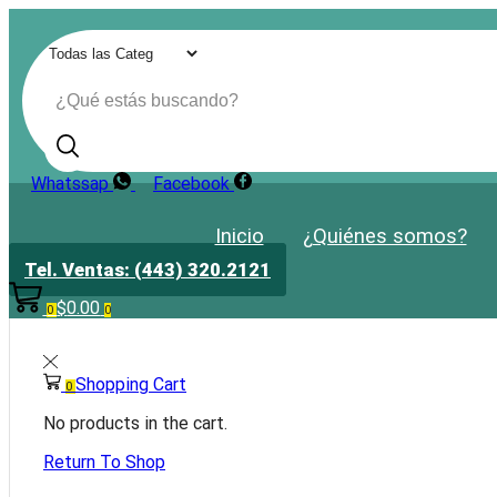
Search input
Whatssap
Facebook
Inicio
¿Quiénes somos?
Tel. Ventas: (443) 320.2121
$
0.00
0
0
Shopping Cart
0
No products in the cart.
Return To Shop