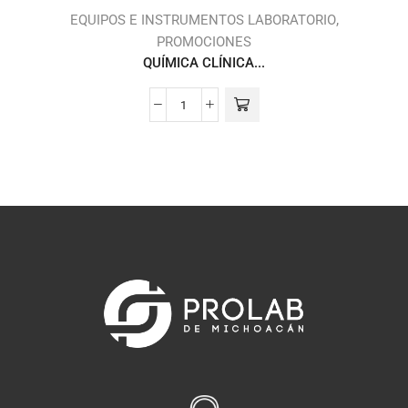
,
,
S
EQUIPOS E INSTRUMENTOS LABORATORIO
PROMOCIONES
QUÍMICA CLÍNICA...