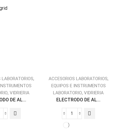
grid
,
,
 LABORATORIOS
ACCESORIOS LABORATORIOS
 INSTRUMENTOS
EQUIPOS E INSTRUMENTOS
,
,
RIO
VIDRIERIA
LABORATORIO
VIDRIERIA
DO DE AL...
ELECTRODO DE AL...
ELECTRODO
ELECTRODO
DE
DE
ALTO
ALTO