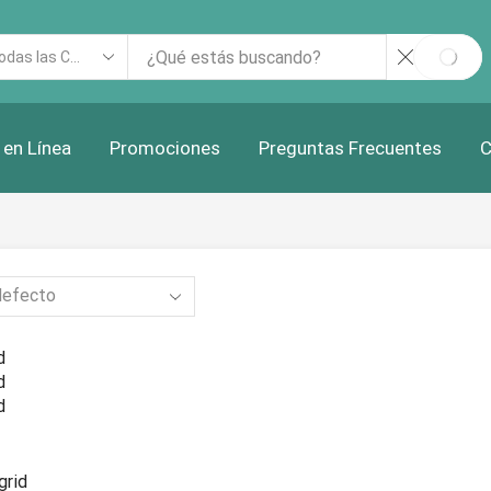
rch
SEAR
ut
 en Línea
Promociones
Preguntas Frecuentes
C
d
d
d
grid