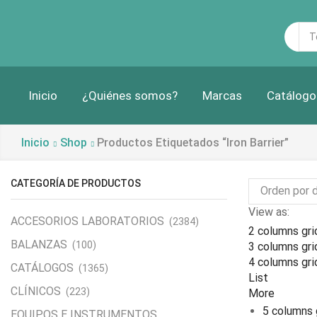
Sea
inp
Inicio
¿Quiénes somos?
Marcas
Catálogo
Inicio
Shop
Productos Etiquetados “iron Barrier”
CATEGORÍA DE PRODUCTOS
View as:
ACCESORIOS LABORATORIOS
(2384)
2 columns gri
BALANZAS
(100)
3 columns gri
4 columns gri
CATÁLOGOS
(1365)
List
CLÍNICOS
(223)
More
5 columns 
EQUIPOS E INSTRUMENTOS