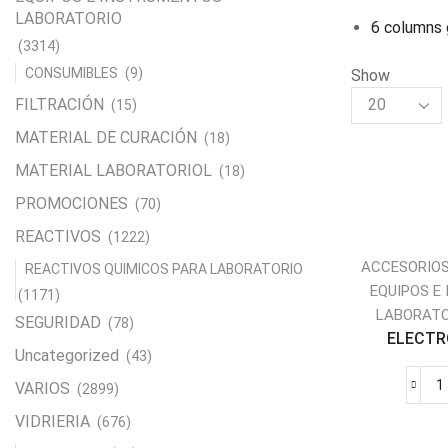
LABORATORIO
6 columns 
(3314)
CONSUMIBLES
(9)
Show
Products
FILTRACIÓN
(15)
per
MATERIAL DE CURACIÓN
(18)
page
MATERIAL LABORATORIOL
(18)
PROMOCIONES
(70)
REACTIVOS
(1222)
ACCESORIOS
REACTIVOS QUIMICOS PARA LABORATORIO
EQUIPOS E
(1171)
LABORATO
SEGURIDAD
(78)
ELECTRO
Uncategorized
(43)
VARIOS
(2899)
VIDRIERIA
(676)