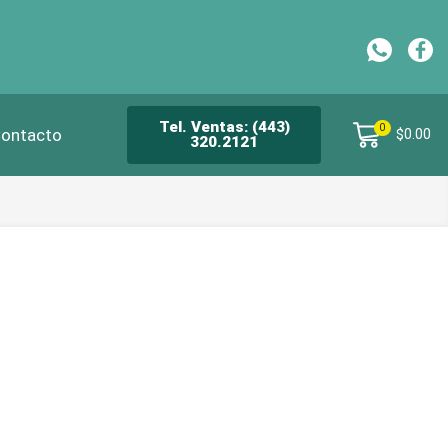
CH
Tel. Ventas: (443)
0
ontacto
$
0.00
320.2121