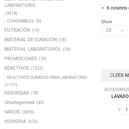
LABORATORIO
6 columns 
(3314)
CONSUMIBLES
(9)
Show
Products
FILTRACIÓN
(15)
per
MATERIAL DE CURACIÓN
(18)
page
MATERIAL LABORATORIOL
(18)
PROMOCIONES
(70)
REACTIVOS
(1222)
LEER 
REACTIVOS QUIMICOS PARA LABORATORIO
(1171)
ACCESORIO
SEGURIDAD
(78)
LAVADOR
Uncategorized
(43)
VARIOS
(2899)
VIDRIERIA
(676)