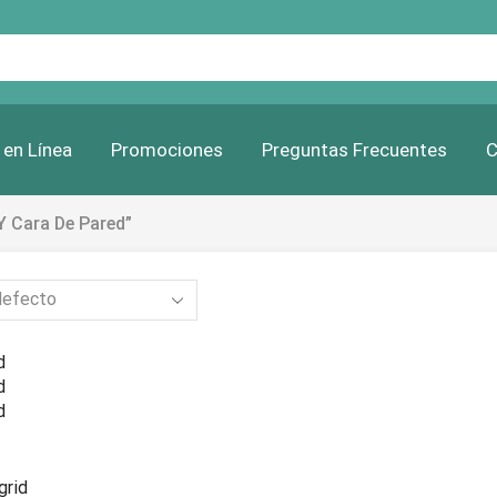
Search
input
 en Línea
Promociones
Preguntas Frecuentes
C
Y Cara De Pared”
d
d
d
grid