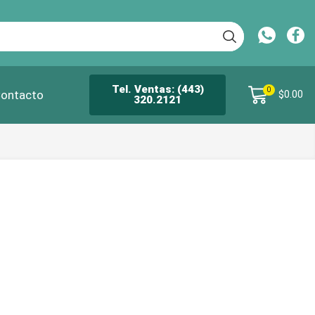
Tel. Ventas: (443)
0
ontacto
$
0.00
320.2121