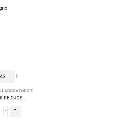
grid
MÁS
S LABORATORIOS
 DE OJOS...
LAVADOR
DE
OJOS