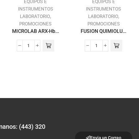
EQUIPOS E
EQUIPOS E
INSTRUMENTOS
INSTRUMENTOS
,
,
LABORATORIO
LABORATORIO
PROMOCIONES
PROMOCIONES
MICROLAB ARX-Hb...
FUSION QUIMIOLU...
anos: (443) 320
Envia un Correo