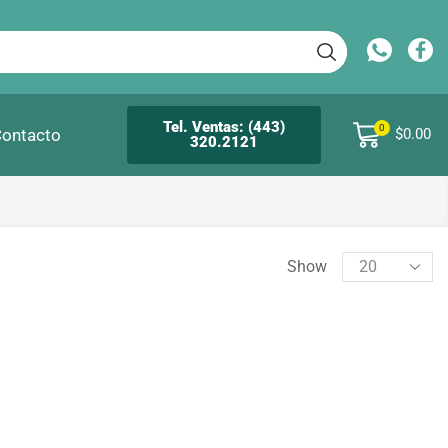
Tel. Ventas: (443)
0
ontacto
$
0.00
320.2121
Show