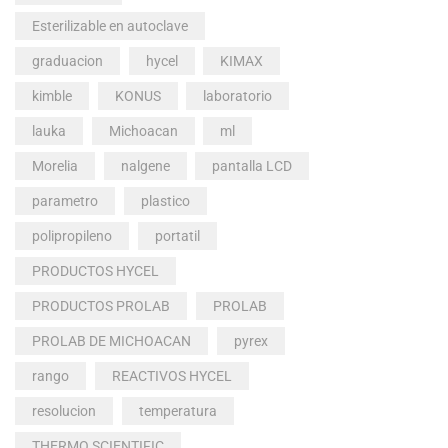
Esterilizable en autoclave
graduacion
hycel
KIMAX
kimble
KONUS
laboratorio
lauka
Michoacan
ml
Morelia
nalgene
pantalla LCD
parametro
plastico
polipropileno
portatil
PRODUCTOS HYCEL
PRODUCTOS PROLAB
PROLAB
PROLAB DE MICHOACAN
pyrex
rango
REACTIVOS HYCEL
resolucion
temperatura
THERMO SCIENTIFIC