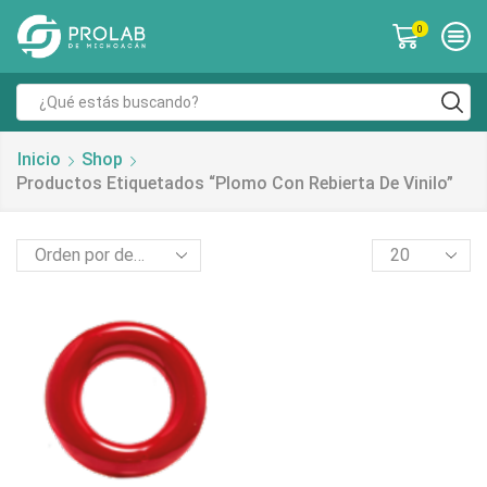
0
Search
input
Inicio
Shop
Productos Etiquetados “plomo Con Rebierta De Vinilo”
Products
per
page