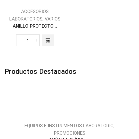
ACCESORIOS
,
LABORATORIOS
VARIOS
ANILLO PROTECTO...
ANILLO
PROTECTOR
PARA
MATRAZ
Productos Destacados
cantidad
,
EQUIPOS E INSTRUMENTOS LABORATORIO
PROMOCIONES