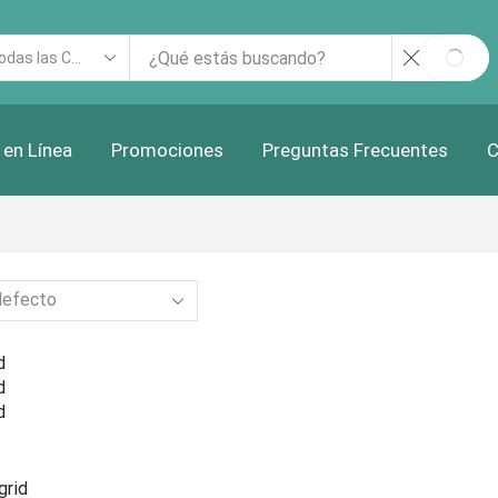
rch
SEAR
ut
 en Línea
Promociones
Preguntas Frecuentes
C
d
d
d
grid