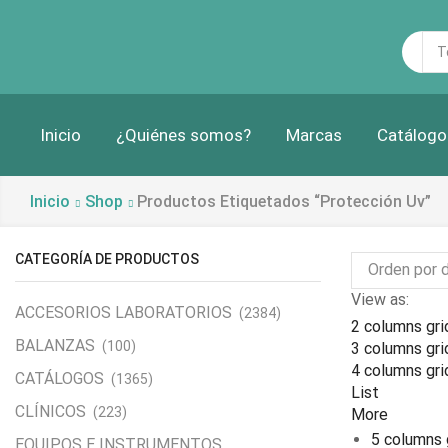
Sea
inp
Inicio
¿Quiénes somos?
Marcas
Catálogo
Inicio
Shop
Productos Etiquetados “protección Uv”
CATEGORÍA DE PRODUCTOS
View as:
ACCESORIOS LABORATORIOS
(2384)
2 columns gri
BALANZAS
(100)
3 columns gri
4 columns gri
CATÁLOGOS
(1365)
List
CLÍNICOS
(223)
More
5 columns 
EQUIPOS E INSTRUMENTOS