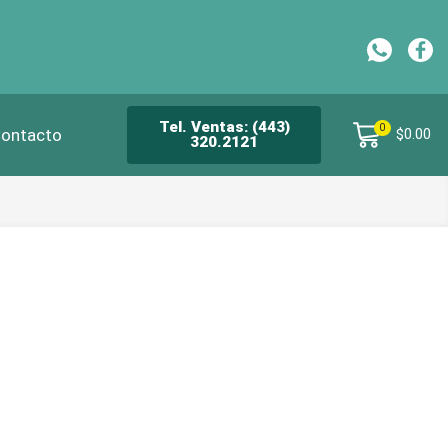
CH
Tel. Ventas: (443)
0
ontacto
$
0.00
320.2121