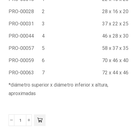
PRO-00028
2
28 x 16 x 20
PRO-00031
3
37 x 22 x 25
PRO-00044
4
46 x 28 x 30
PRO-00057
5
58 x 37 x 35
PRO-00059
6
70 x 46 x 40
PRO-00063
7
72 x 44 x 46
*diámetro superior x diámetro inferior x altura,
aproximadas