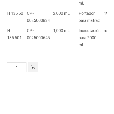
mL
H 135.50
CP-
2,000 mL
Portador
194.
0025000834
para matraz
H
CP-
1,000 mL
Incrustación
na
135.501
0025000645
para 2000
mL