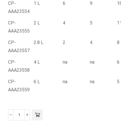
CP-
1 L
6
9
18
AAA23554
CP-
2 L
4
5
11
AAA23555
CP-
2.8 L
2
4
8
AAA23557
CP-
4 L
na
na
6
AAA23558
CP-
6 L
na
na
5
AAA23559