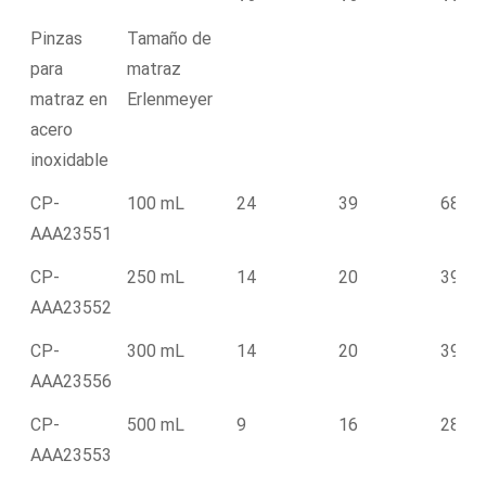
Pinzas
Tamaño de
para
matraz
matraz en
Erlenmeyer
acero
inoxidable
CP-
100 mL
24
39
68
AAA23551
CP-
250 mL
14
20
39
AAA23552
CP-
300 mL
14
20
39
AAA23556
CP-
500 mL
9
16
28
AAA23553