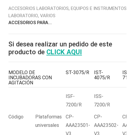
,
ACCESORIOS LABORATORIOS
EQUIPOS E INSTRUMENTOS
,
LABORATORIO
VARIOS
ACCESORIOS PARA...
Si desea realizar un pedido de este
producto de
CLICK AQUI
MODELO DE
ST-3075/R
IST-
ISF-
INCUBADORAS CON
4075/R
7100
AGITACIÓN
ISF-
ISS-
7200/R
7200/R
Código
Plataformas
CP-
CP-
CP-
universales
AAA23501-
AAA23502-
AAA2
V3
V3
V3