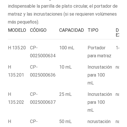
indispensable la parrilla de plato circular, el portador de
matraz y las incrustaciones (si se requieren volúmenes
más pequeños).
MODELO
CÓDIGO
CAPACIDAD
TIPO
DIÁM
EXT
H 135.20
CP-
100 mL
Portador
142.
0025000634
para matraz
H
CP-
10 mL
Incrustación
na
135.201
0025000636
para 100
mL
H
CP-
25 mL
Incrustación
na
135.202
0025000637
para 100
mL
H
CP-
50 mL
ncrustación
na