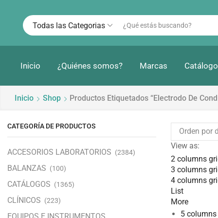
Todas las Categorias
Inicio
¿Quiénes somos?
Marcas
Catálogo
Inicio
Shop
Productos Etiquetados “electrodo De Cond
CATEGORÍA DE PRODUCTOS
View as:
ACCESORIOS LABORATORIOS
(2384)
2 columns gr
BALANZAS
(100)
3 columns gr
4 columns gr
CATÁLOGOS
(1365)
List
CLÍNICOS
(223)
More
5 columns 
EQUIPOS E INSTRUMENTOS