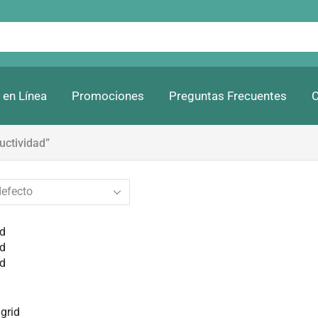
 en Línea
Promociones
Preguntas Frecuentes
C
uctividad”
id
id
id
grid