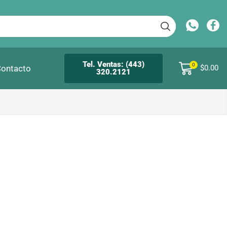
Tel. Ventas: (443)
0
ontacto
$
0.00
320.2121