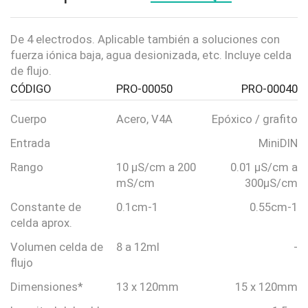
De 4 electrodos. Aplicable también a soluciones con
fuerza iónica baja, agua desionizada, etc. Incluye celda
de flujo.
CÓDIGO
PRO-00050
PRO-00040
Cuerpo
Acero, V4A
Epóxico / grafito
Entrada
MiniDIN
Rango
10 µS/cm a 200
0.01 µS/cm a
mS/cm
300µS/cm
Constante de
0.1cm-1
0.55cm-1
celda aprox.
Volumen celda de
8 a 12ml
-
flujo
Dimensiones*
13 x 120mm
15 x 120mm