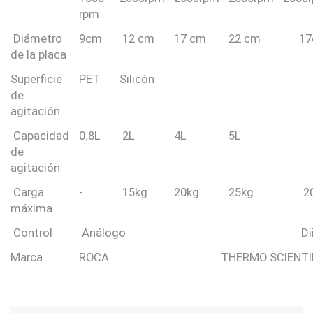
rpm
Diámetro
9cm
12 cm
17 cm
22 cm
1
de la placa
Superficie
PET
Silicón
de
agitación
Capacidad
0.8L
2L
4L
5L
de
agitación
Carga
-
15kg
20kg
25kg
2
máxima
Control
Análogo
Di
Marca
ROCA
THERMO SCIENTI