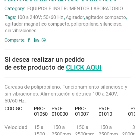
Category:
EQUIPOS E INSTRUMENTOS LABORATORIO
Tags:
100 a 240V; 50/60 Hz.
,
Agitador
,
agitador compacto
,
agitador magnético compacto
,
polipropileno
,
silencioso
,
sin vibraciones
Comparte:
Si desea realizar un pedido
de este producto de
CLICK AQUI
Carcasa de polipropileno. Funcionamiento silencioso y
sin vibraciones. Alimentación eléctrica 100 a 240V;
50/60 Hz.
CÓDIGO
PRO-
PRO-
PRO-
PRO-
P
01050
010000
01007
01010
01
Velocidad
15 a
150 a
150 a
150 a
3
1500
2500rpm
2500rpm
2500rpm
2000