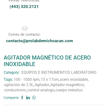
Ventas Telefónicas:
(443) 320.2121
Correo de contacto:
contacto@prolabdemichoacan.com
AGITADOR MAGNÉTICO DE ACERO
INOXIDABLE
Category:
EQUIPOS E INSTRUMENTOS LABORATORIO
Tags:
100 - 1000 rpm
,
15 x 17cm
,
acero inoxidable
,
agitación de 2.5L
,
Agitador
,
Agitador magnético
,
conductronic
,
control analogo
,
cuerpo metalico
Comparte: