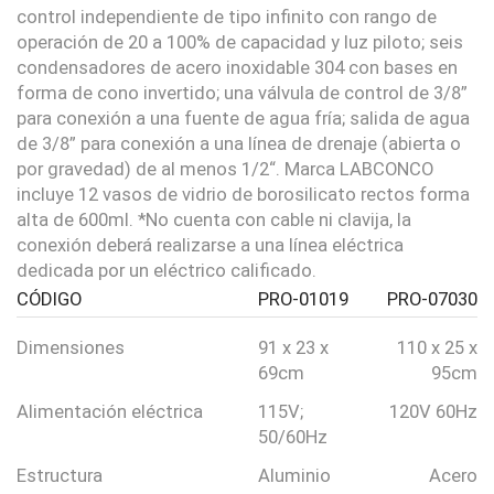
control independiente de tipo infinito con rango de
operación de 20 a 100% de capacidad y luz piloto; seis
condensadores de acero inoxidable 304 con bases en
forma de cono invertido; una válvula de control de 3/8”
para conexión a una fuente de agua fría; salida de agua
de 3/8” para conexión a una línea de drenaje (abierta o
por gravedad) de al menos 1/2“. Marca LABCONCO
incluye 12 vasos de vidrio de borosilicato rectos forma
alta de 600ml. *No cuenta con cable ni clavija, la
conexión deberá realizarse a una línea eléctrica
dedicada por un eléctrico calificado.
CÓDIGO
PRO-01019
PRO-07030
Dimensiones
91 x 23 x
110 x 25 x
69cm
95cm
Alimentación eléctrica
115V;
120V 60Hz
50/60Hz
Estructura
Aluminio
Acero