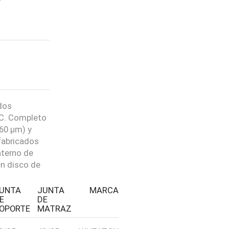
idos
LC. Completo
60 µm) y
fabricados
nterno de
n disco de
UNTA
JUNTA
MARCA
E
DE
PASO 01
OPORTE
MATRAZ
Selecciona un producto