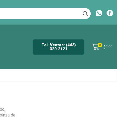
Tel. Ventas: (443)
0
$
0.00
320.2121
ado
,
pinza de