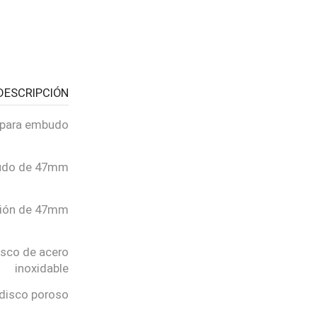
DESCRIPCIÓN
 para embudo
budo de 47mm
PASO 03
Revisa tu pedido
ación de 47mm
isco de acero
inoxidable
disco poroso