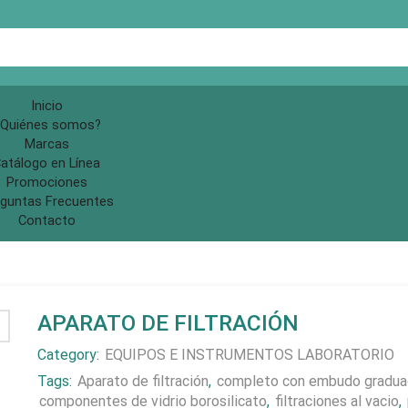
Search
input
Inicio
Quiénes somos?
Marcas
atálogo en Línea
Promociones
guntas Frecuentes
Contacto
APARATO DE FILTRACIÓN
Category:
EQUIPOS E INSTRUMENTOS LABORATORIO
Tags:
Aparato de filtración
,
completo con embudo gradu
componentes de vidrio borosilicato
,
filtraciones al vacio
,