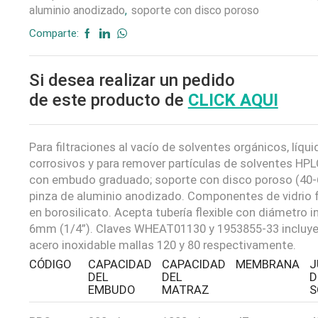
aluminio anodizado
,
soporte con disco poroso
Comparte:
Si desea realizar un pedido
de este producto de
CLICK AQUI
Para filtraciones al vacío de solventes orgánicos, líqu
corrosivos y para remover partículas de solventes HP
con embudo graduado; soporte con disco poroso (40-
pinza de aluminio anodizado. Componentes de vidrio 
en borosilicato. Acepta tubería flexible con diámetro i
6mm (1/4”). Claves WHEAT01130 y 1953855-33 incluye
acero inoxidable mallas 120 y 80 respectivamente.
CÓDIGO
CAPACIDAD
CAPACIDAD
MEMBRANA
J
DEL
DEL
D
EMBUDO
MATRAZ
S