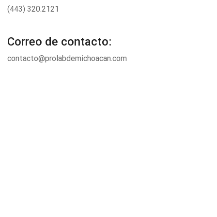
(443) 320.2121
Correo de contacto:
contacto@prolabdemichoacan.com