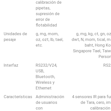
calibración de
pipetas,
supresión de
error de
flotabilidad
Unidades de
g, mg, mom,
g, mg, kg, ct, gn, oz,
pesaje
oz, ozt, lb, tael,
dwt, N, mom, tical, ms
etc.
baht, Hong Ko
Singapore Tael, Taiw
Person
Interfaz
RS232/V24,
RS2
USB,
Bluetooth,
Wireless y
Ethernet
Características
Administración
4 sensores IR para f
de usuarios
de Tara, cero, im
con
calibración