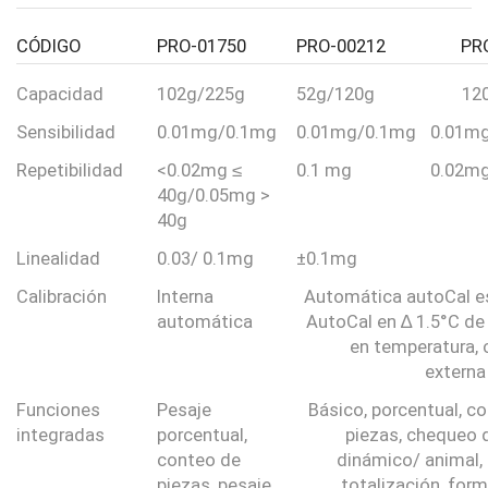
CÓDIGO
PRO-01750
PRO-00212
PR
Capacidad
102g/225g
52g/120g
12
Sensibilidad
0.01mg/0.1mg
0.01mg/0.1mg
0.01m
Repetibilidad
<0.02mg ≤
0.1 mg
0.02m
40g/0.05mg >
40g
Linealidad
0.03/ 0.1mg
±0.1mg
Calibración
Interna
Automática autoCal e
automática
AutoCal en ∆ 1.5°C d
en temperatura, 
externa
Funciones
Pesaje
Básico, porcentual, c
integradas
porcentual,
piezas, chequeo 
conteo de
dinámico/ animal, 
piezas, pesaje
totalización, form