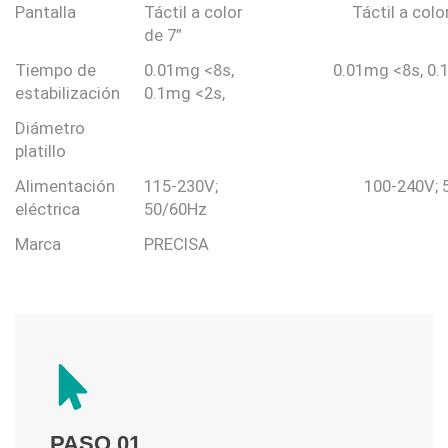
Pantalla
Táctil a color
Táctil a colo
de 7”
Tiempo de
0.01mg <8s,
0.01mg <8s, 0.
estabilización
0.1mg <2s,
Diámetro
platillo
Alimentación
115-230V;
100-240V; 
eléctrica
50/60Hz
Marca
PRECISA
PASO 01