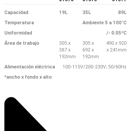
Capacidad
19L
35L
89L
Temperatura
Ambiente 5 a 100°C
Uniformidad
/- 0.05ºC
Área de trabajo
305 x
305 x
490 x 920
387 x
692 x
x 241mm
192mm
192mm
Alimentación eléctrica
100-115V/200-230V; 50/60Hz
*ancho x fondo x alto