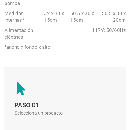
bomba
Medidas
32 x 30 x
50.5 x 30 x
50.5 x 30 x
internas*
15cm
15cm
20cm
Alimentación
117V; 50/60Hz
eléctrica
*ancho x fondo x alto
PASO 01
Selecciona un producto