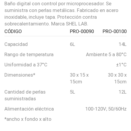
Baño digital con control por microprocesador. Se
suministra con perlas metálicas. Fabricado en acero
inoxidable, incluye tapa. Protección contra
sobrecalentamiento. Marca SHEL LAB.
CÓDIGO
PRO-00090
PRO-00100
Capacidad
6L
14L
Rango de temperatura
Ambiente 5 a 80°C
Uniformidad a 37°C
±1°C
Dimensiones*
30 x 15 x
30 x 30 x
15cm
15cm
Cantidad de perlas
5L
12L
suministradas
Alimentación eléctrica
100-120V; 50/60Hz
*ancho x fondo x alto