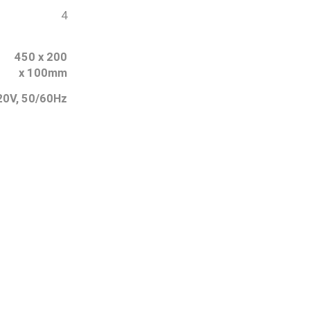
4
450 x 200
x 100mm
20V, 50/60Hz
PASO 02
Agrega al carrito