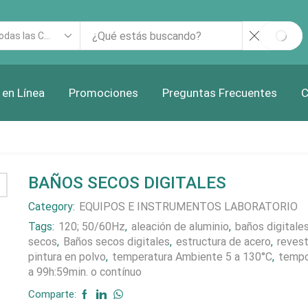
rch
SEAR
ut
 en Línea
Promociones
Preguntas Frecuentes
C
BAÑOS SECOS DIGITALES
Category:
EQUIPOS E INSTRUMENTOS LABORATORIO
Tags:
120; 50/60Hz
,
aleación de aluminio
,
baños digitale
secos
,
Baños secos digitales
,
estructura de acero
,
reves
pintura en polvo
,
temperatura Ambiente 5 a 130°C
,
tempo
a 99h:59min. o contínuo
Comparte: