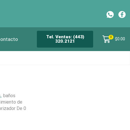
CH
Tel. Ventas: (443)
0
ontacto
$
0.00
320.2121
s
,
baños
timiento de
rizador De 0