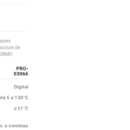
oques
ructura de
THERMO
PRO-
03066
Digital
PASO 01
te 5 a 130°C
Selecciona un producto
≤ ±1°C
n. o continuo