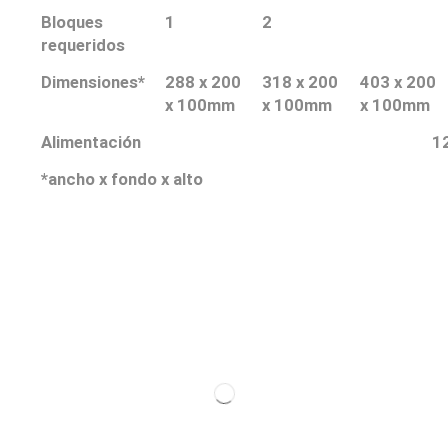
Bloques
1
2
requeridos
Dimensiones*
288 x 200
318 x 200
403 x 200
x 100mm
x 100mm
x 100mm
Alimentación
1
*ancho x fondo x alto