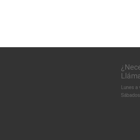
¿Nece
Lláma
Lunes a v
Sábados: