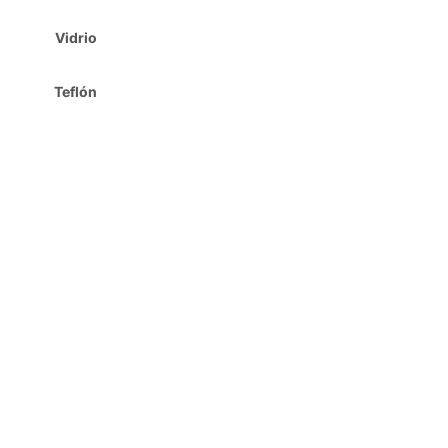
Vidrio
Teflón
PASO 02
Agrega al carrito