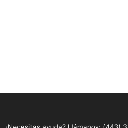
¿Necesitas ayuda?
Llámanos: (443) 3