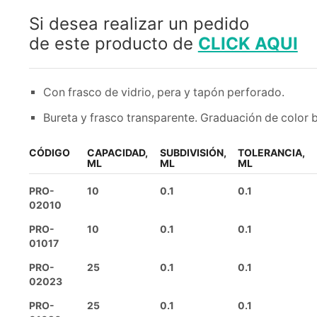
Si desea realizar un pedido
de este producto de
CLICK AQUI
Con frasco de vidrio, pera y tapón perforado.
Bureta y frasco transparente. Graduación de color 
CÓDIGO
CAPACIDAD,
SUBDIVISIÓN,
TOLERANCIA,
ML
ML
ML
PRO-
10
0.1
0.1
02010
PRO-
10
0.1
0.1
01017
PRO-
25
0.1
0.1
02023
PRO-
25
0.1
0.1