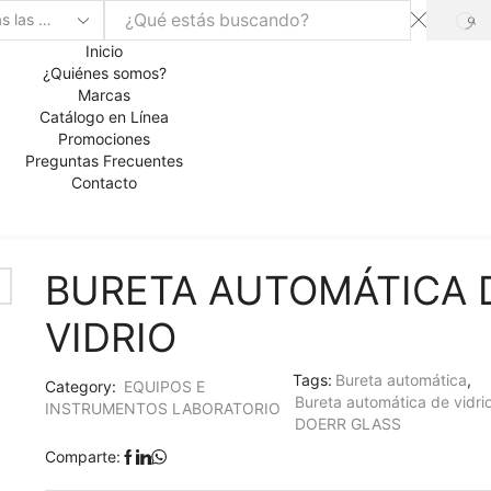
SE
Inicio
¿Quiénes somos?
Marcas
Catálogo en Línea
Promociones
Preguntas Frecuentes
Contacto
BURETA AUTOMÁTICA 
VIDRIO
Tags:
Bureta automática
,
Category:
EQUIPOS E
Bureta automática de vidri
INSTRUMENTOS LABORATORIO
DOERR GLASS
Comparte: