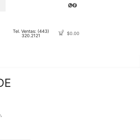
ARCH
Tel. Ventas: (443)
0
$
0.00
320.2121
DE
o
,