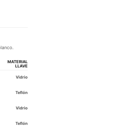
blanco.
MATERIAL
LLAVE
Vidrio
PASO 01
Teflón
Selecciona un producto
Vidrio
Teflón