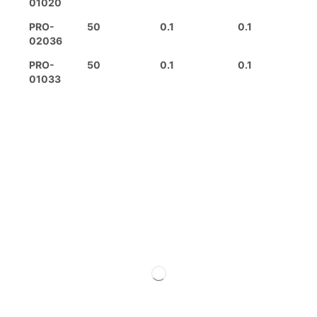
01020
PRO-
50
0.1
0.1
02036
PRO-
50
0.1
0.1
01033