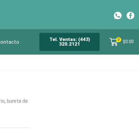
CH
Tel. Ventas: (443)
0
ontacto
$
0.00
320.2121
rio
,
bureta de