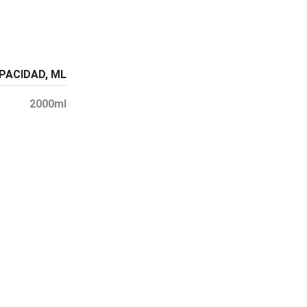
PACIDAD, ML
2000ml
PASO 02
Agrega al carrito