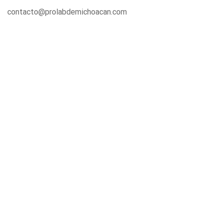
contacto@prolabdemichoacan.com