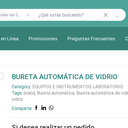
rch
SEAR
ut
 en Línea
Promociones
Preguntas Frecuentes
C
BURETA AUTOMÁTICA DE VIDRIO
Category:
EQUIPOS E INSTRUMENTOS LABORATORIO
Tags:
brand
,
Bureta automática
,
Bureta automática de vid
vidrio
Comparte:
Si desea realizar un pedido