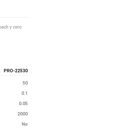
bach y cero
PRO-22530
50
PASO 01
0.1
Selecciona un producto
0.05
2000
No