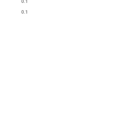
0.1
0.1
PASO 02
Agrega al carrito