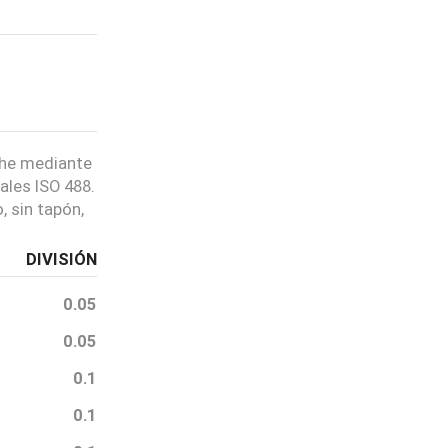
che mediante
ales ISO 488.
, sin tapón,
DIVISIÓN
0.05
0.05
0.1
PASO 01
0.1
Selecciona un producto