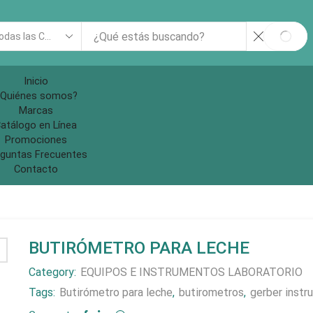
rch
SEAR
ut
Inicio
Quiénes somos?
Marcas
atálogo en Línea
Promociones
guntas Frecuentes
Contacto
BUTIRÓMETRO PARA LECHE
Category:
EQUIPOS E INSTRUMENTOS LABORATORIO
Tags:
Butirómetro para leche
,
butirometros
,
gerber instr