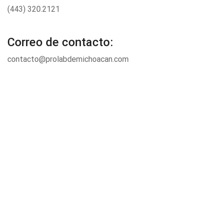
(443) 320.2121
Correo de contacto:
contacto@prolabdemichoacan.com