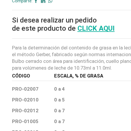
Comparte:
Si desea realizar un pedido
de este producto de
CLICK AQUI
Para la determinación del contenido de grasa en la le
el método Gerber, fabricado según normas internacion
Bulbo cerrado con área para identificación, cuello plano
para volúmenes de leche de 10.73ml a 11.0ml.
CÓDIGO
ESCALA, % DE GRASA
PRO-02007
0 a 4
PRO-02010
0 a 5
PRO-02012
0 a 7
PRO-01005
0 a 7