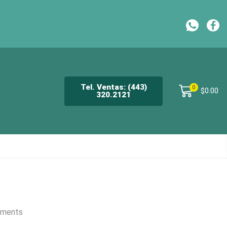
CH
Tel. Ventas: (443)
0
$
0.00
320.2121
uments