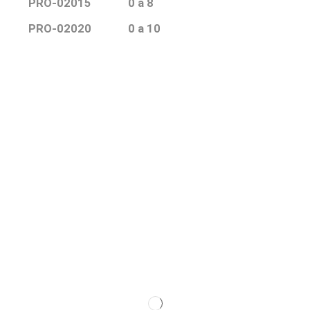
PRO-02015
0 a 8
PRO-02020
0 a 10