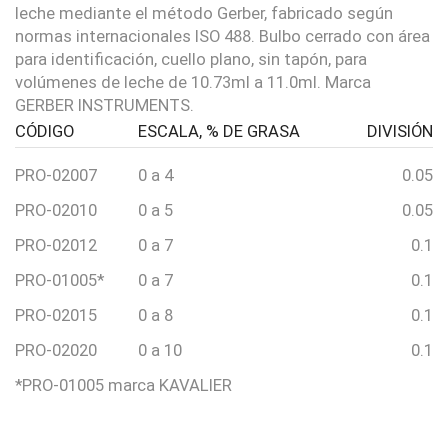
leche mediante el método Gerber, fabricado según
normas internacionales ISO 488. Bulbo cerrado con área
para identificación, cuello plano, sin tapón, para
volúmenes de leche de 10.73ml a 11.0ml. Marca
GERBER INSTRUMENTS.
CÓDIGO
ESCALA, % DE GRASA
DIVISIÓN
PRO-02007
0 a 4
0.05
PRO-02010
0 a 5
0.05
PRO-02012
0 a 7
0.1
PRO-01005*
0 a 7
0.1
PRO-02015
0 a 8
0.1
PRO-02020
0 a 10
0.1
*PRO-01005 marca KAVALIER