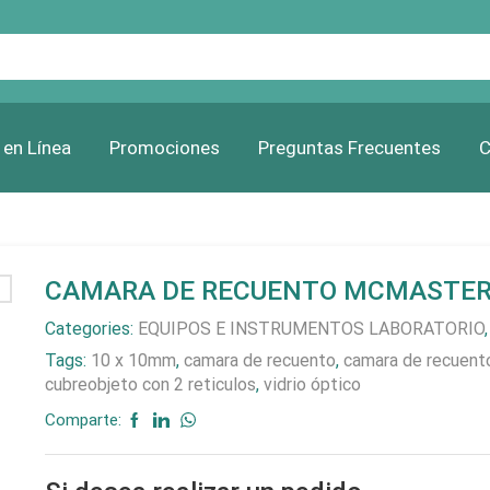
Search
input
 en Línea
Promociones
Preguntas Frecuentes
C
CAMARA DE RECUENTO MCMASTE
Categories:
EQUIPOS E INSTRUMENTOS LABORATORIO
Tags:
10 x 10mm
,
camara de recuento
,
camara de recuen
cubreobjeto con 2 reticulos
,
vidrio óptico
Comparte: