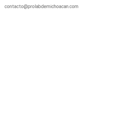
contacto@prolabdemichoacan.com