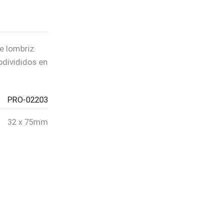
e lombriz.
bdivididos en
PRO-02203
32 x 75mm
PASO 01
Selecciona un producto