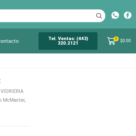
Tel. Ventas: (443)
0
ontacto
$
0.00
320.2121
R
,
VIDRIERIA
to McMaster
,