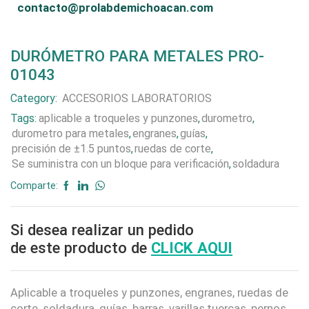
contacto@prolabdemichoacan.com
DURÓMETRO PARA METALES PRO-
01043
Category:
ACCESORIOS LABORATORIOS
Tags:
aplicable a troqueles y punzones
,
durometro
,
durometro para metales
,
engranes
,
guías
,
precisión de ±1.5 puntos
,
ruedas de corte
,
Se suministra con un bloque para verificación
,
soldadura
Comparte:
Si desea realizar un pedido
de este producto de
CLICK AQUI
Aplicable a troqueles y punzones, engranes, ruedas de
corte, soldadura, guías, barras, varillas,tuercas, pernos,