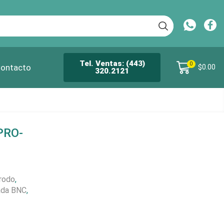
Tel. Ventas: (443)
0
ontacto
$
0.00
320.2121
PRO-
rodo
,
PASO 01
ada BNC
,
Selecciona un producto