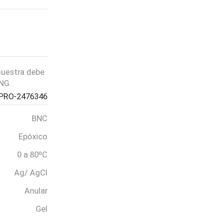
PASO 02
Agrega al carrito
 muestra debe
NG.
PRO-2476346
BNC
PASO 03
Epóxico
Revisa tu pedido
0 a 80ºC
Ag/ AgCl
Anular
Gel