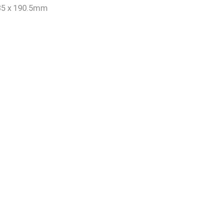
PASO 04
35 x 190.5mm
Adquiere tus productos