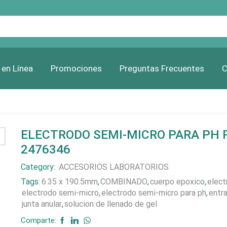
 en Línea
Promociones
Preguntas Frecuentes
C
ELECTRODO SEMI-MICRO PARA PH 
2476346
Category:
ACCESORIOS LABORATORIOS
Tags:
6.35 x 190.5mm
,
COMBINADO
,
cuerpo epoxico
,
elect
electrodo semi-micro
,
electrodo semi-micro para ph
,
entr
junta anular
,
solucion de llenado de gel
Comparte: