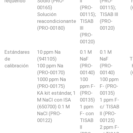
requerido
Sodio (PRO-
II
(PRO-
00165)
(PRO-
00115);
(
Solución
00115);
TISAB III
reacondicionante
TISAB
(PRO-
(PRO-00180)
III
00120)
(PRO-
00120)
Estándares
10 ppm Na
0.1 M
0.1 M
de
(941105)
NaF
NaF
T
calibración
100 ppm Na
(PRO-
(PRO-
(PRO-00170)
00140)
00140)
(
1000 ppm Na
100
100 ppm
(PRO-00175)
ppm F-
F- (PRO-
KA kit estándar, 1
(PRO-
00135)
M NaCl con ISA
00135)
1 ppm F-
(650700) 0.1 M
1 ppm
c/ TISAB
NaCl (PRO-
F- con
II (PRO-
00122)
TISAB
00125)
II
2 ppm F-