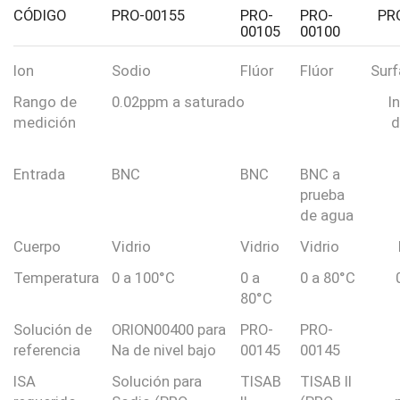
CÓDIGO
PRO-00155
PRO-
PRO-
PR
00105
00100
Ion
Sodio
Flúor
Flúor
Surf
Rango de
0.02ppm a saturado
I
medición
d
Entrada
BNC
BNC
BNC a
prueba
de agua
Cuerpo
Vidrio
Vidrio
Vidrio
Temperatura
0 a 100°C
0 a
0 a 80°C
80°C
Solución de
ORION00400 para
PRO-
PRO-
referencia
Na de nivel bajo
00145
00145
ISA
Solución para
TISAB
TISAB II