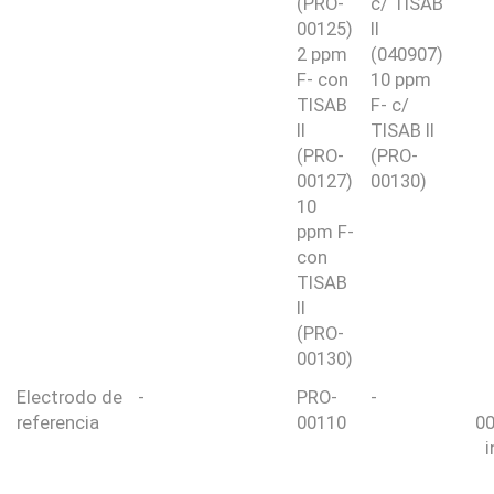
(PRO-
c/ TISAB
00125)
II
2 ppm
(040907)
F- con
10 ppm
TISAB
F- c/
II
TISAB II
(PRO-
(PRO-
00127)
00130)
10
ppm F-
con
TISAB
II
(PRO-
00130)
Electrodo de
-
PRO-
-
referencia
00110
00
i