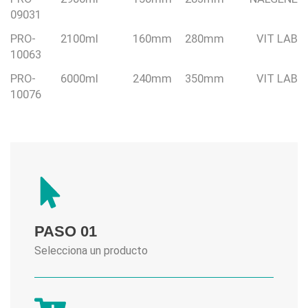
09031
PRO-
2100ml
160mm
280mm
VIT LAB
10063
PRO-
6000ml
240mm
350mm
VIT LAB
10076
PASO 01
Selecciona un producto