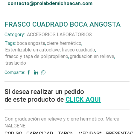
contacto@prolabdemichoacan.com
FRASCO CUADRADO BOCA ANGOSTA
Category:
ACCESORIOS LABORATORIOS
Tags:
boca angosta
,
cierre hermético
,
Esterilizable en autoclave
,
frasco cuadrado
,
frasco y tapa de polipropileno
,
graduacion en relieve
,
traslucido
Comparte:
Si desea realizar un pedido
de este producto de
CLICK AQUI
Con graduación en relieve y cierre hermético. Marca
NALGENE.
CÓDIGO
CAPACIDAD,
TAPÓN,
MEDIDAS*,
PRESENTAC