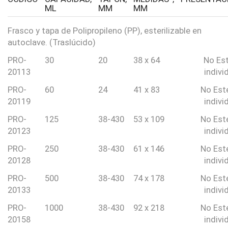
ML
MM
MM
Frasco y tapa de Polipropileno (PP), esterilizable en
autoclave. (Traslúcido)
PRO-
30
20
38 x 64
No Est
20113
indivi
PRO-
60
24
41 x 83
No Esté
20119
indivi
PRO-
125
38-430
53 x 109
No Esté
20123
indivi
PRO-
250
38-430
61 x 146
No Esté
20128
indivi
PRO-
500
38-430
74 x 178
No Esté
20133
indivi
PRO-
1000
38-430
92 x 218
No Esté
20158
indivi