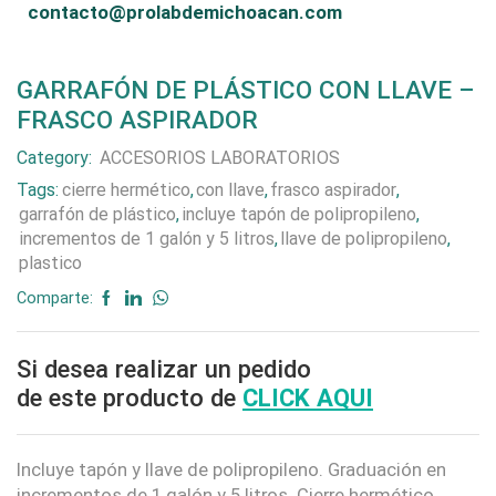
contacto@prolabdemichoacan.com
GARRAFÓN DE PLÁSTICO CON LLAVE –
FRASCO ASPIRADOR
Category:
ACCESORIOS LABORATORIOS
Tags:
cierre hermético
,
con llave
,
frasco aspirador
,
garrafón de plástico
,
incluye tapón de polipropileno
,
incrementos de 1 galón y 5 litros
,
llave de polipropileno
,
plastico
Comparte:
Si desea realizar un pedido
de este producto de
CLICK AQUI
Incluye tapón y llave de polipropileno. Graduación en
incrementos de 1 galón y 5 litros. Cierre hermético.