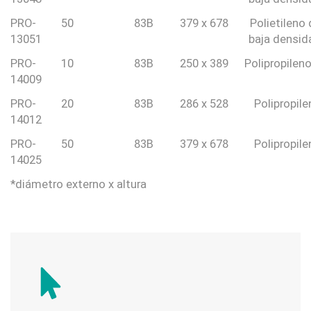
PRO-
50
83B
379 x 678
Polietileno
13051
baja densid
PRO-
10
83B
250 x 389
Polipropilen
14009
PRO-
20
83B
286 x 528
Polipropil
14012
PRO-
50
83B
379 x 678
Polipropil
14025
*diámetro externo x altura