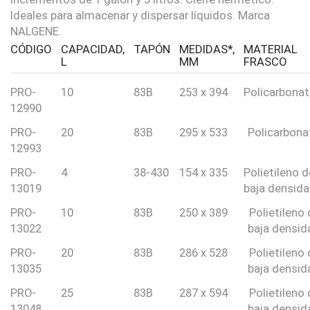
Ideales para almacenar y dispersar líquidos. Marca
NALGENE.
CÓDIGO
CAPACIDAD,
TAPÓN
MEDIDAS*,
MATERIAL
L
MM
FRASCO
PRO-
10
83B
253 x 394
Policarbona
12990
PRO-
20
83B
295 x 533
Policarbona
12993
PRO-
4
38-430
154 x 335
Polietileno d
13019
baja densid
PRO-
10
83B
250 x 389
Polietileno
13022
baja densid
PRO-
20
83B
286 x 528
Polietileno
13035
baja densid
PRO-
25
83B
287 x 594
Polietileno
13048
baja densid