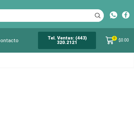
Tel. Ventas: (443)
0
ontacto
$
0.00
320.2121