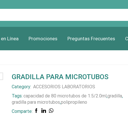
Search
input
 en Línea
Promociones
Preguntas Frecuentes
C
GRADILLA PARA MICROTUBOS
Category:
ACCESORIOS LABORATORIOS
Tags:
capacidad de 80 microtubos de 1.5/2.0ml
,
gradilla
,
gradilla para microtubos
,
polipropileno
Comparte: