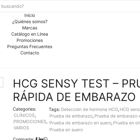
Search
Inicio
input
¿Quiénes somos?
Marcas
Catálogo en Línea
Promociones
Preguntas Frecuentes
Contacto
HCG SENSY TEST – PR
RÁPIDA DE EMBARAZO
Categories:
Tags:
Detección de hormona HCG
,
HCG sensy
CLÍNICOS
,
Prueba de embarazo
,
Prueba de embarazo e
PROMOCIONES
,
Prueba de embarazo en suero
,
Prueba en or
VARIOS
Prueba en suero
Comparte: