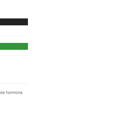
PASO 01
 de hormona
Selecciona un producto