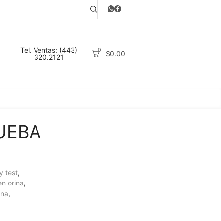
Tel. Ventas: (443)
0
$
0.00
320.2121
UEBA
 test
,
n orina
,
ina
,