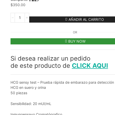
$
350.00
HCG
AÑADIR AL CARRITO
SENSY
TEST
-
OR
PRUEBA
RÁPIDA
BUY NOW
DE
EMBARAZO
cantidad
Si desea realizar un pedido
de este producto de
CLICK AQUI
HCG sensy test – Prueba rápida de embarazo para detección
HCG en suero y orina
50 piezas
Sensibilidad: 20 mUI/mL
Inmunoensayo Cromatógrafico