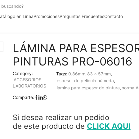
Search
input
atálogo en Línea
Promociones
Preguntas Frecuentes
Contacto
LÁMINA PARA ESPESOR
PINTURAS PRO-06016
Category:
Tags:
0.86mm
,
83 x 57mm
,
ACCESORIOS
espesor de película húmeda
,
LABORATORIOS
lamina para espesor de pintura
,
norma 
Comparte:
Si desea realizar un pedido
de este producto de
CLICK AQUI