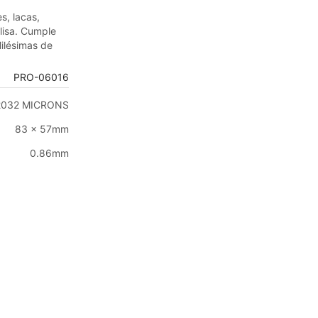
s, lacas,
lisa. Cumple
ilésimas de
PRO-06016
a 2032 MICRONS
83 x 57mm
PASO 01
0.86mm
Selecciona un producto