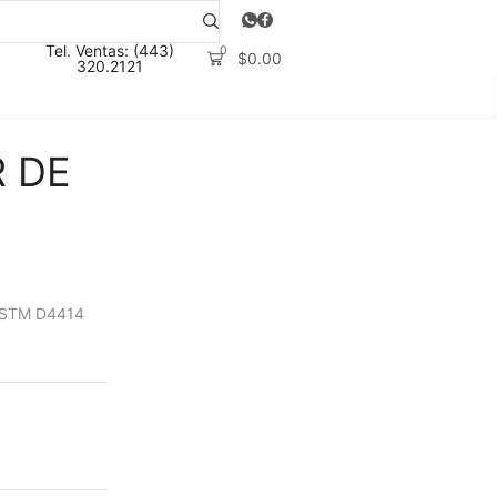
Tel. Ventas: (443)
0
$
0.00
320.2121
 DE
ASTM D4414