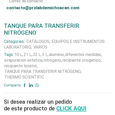
Correo de contacto:
contacto@prolabdemichoacan.com
TANQUE PARA TRANSFERIR
NITRÓGENO
Categories:
CATÁLOGOS
,
EQUIPOS E INSTRUMENTOS
LABORATORIO
,
VARIOS
Tags:
10 L
,
21 L
,
32 L
,
5 L
,
aluminio
,
diferentes medidas
,
evaporacion estatica
,
nitrogeno
,
recipiente criogenico
,
recipiente locator
,
TANQUE PARA TRANSFERIR NITRÓGENO
,
THERMO SCIENTIFIC
Comparte:
Si desea realizar un pedido
de este producto de
CLICK AQUI