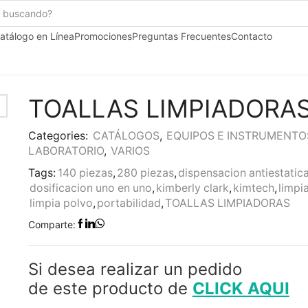
Search
input
atálogo en Línea
Promociones
Preguntas Frecuentes
Contacto
TOALLAS LIMPIADORA
Categories:
CATÁLOGOS
,
EQUIPOS E INSTRUMENTO
LABORATORIO
,
VARIOS
Tags:
140 piezas
,
280 piezas
,
dispensacion antiestatic
dosificacion uno en uno
,
kimberly clark
,
kimtech
,
limpia
limpia polvo
,
portabilidad
,
TOALLAS LIMPIADORAS
Comparte:
Si desea realizar un pedido
de este producto de
CLICK AQUI