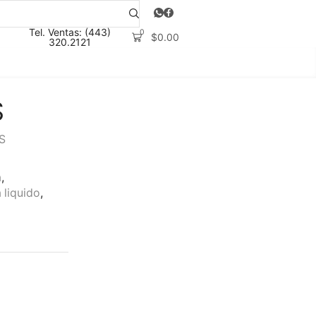
Tel. Ventas: (443)
0
$
0.00
320.2121
S
S
a
,
 liquido
,