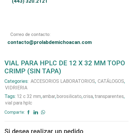
(443) 320.2121
Correo de contacto:
contacto@prolabdemichoacan.com
VIAL PARA HPLC DE 12 X 32 MM TOPO
CRIMP (SIN TAPA)
Categories:
ACCESORIOS LABORATORIOS
,
CATÁLOGOS
,
VIDRIERIA
Tags:
12 c 32 mm
,
ambar
,
borosilicato
,
crisa
,
transparentes
,
vial para hplc
Comparte:
Si desea realizar un pedido