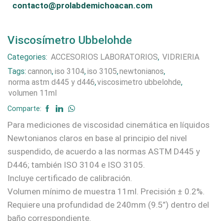
contacto@prolabdemichoacan.com
Viscosímetro Ubbelohde
Categories:
ACCESORIOS LABORATORIOS
,
VIDRIERIA
Tags:
cannon
,
iso 3104
,
iso 3105
,
newtonianos
,
norma astm d445 y d446
,
viscosimetro ubbelohde
,
volumen 11ml
Comparte:
Para mediciones de viscosidad cinemática en líquidos
Newtonianos claros en base al principio del nivel
suspendido, de acuerdo a las normas ASTM D445 y
D446; también ISO 3104 e ISO 3105.
Incluye certificado de calibración.
Volumen mínimo de muestra 11ml. Precisión ± 0.2%.
Requiere una profundidad de 240mm (9.5”) dentro del
baño correspondiente.