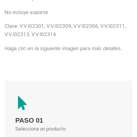
No incluye soporte.
Clave: V.V.I02301, V.V.I02309, V.V.I02306, V.V.I02311,
V.V.I02313, V.V.I02316
Haga clic en la siguiente imagen para más detalles.
PASO 01
Selecciona un producto